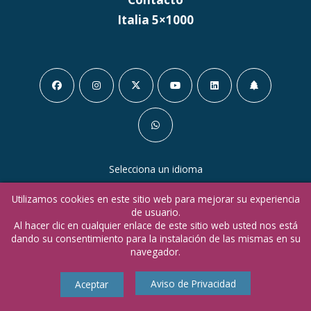
Italia 5×1000
Selecciona un idioma
Utilizamos cookies en este sitio web para mejorar su experiencia
en
it
de usuario.
Al hacer clic en cualquier enlace de este sitio web usted nos está
dando su consentimiento para la instalación de las mismas en su
navegador.
Aviso de Privacidad
Aceptar
Copyright 2021 © SIKANDA –
Aviso de Privacidad
–
Código de
Ética
–
Estatutos