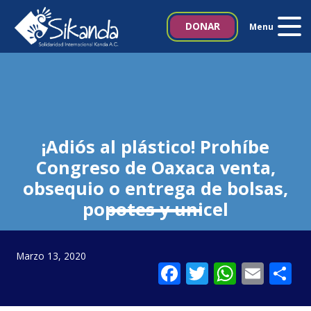
Inicio
DONAR
Menu
Quiénes somos
Proyectos
Noticias
¡Adiós al plástico! Prohíbe
Congreso de Oaxaca venta,
Biblioteca SIKANDA
obsequio o entrega de bolsas,
popotes y unicel
Contacto
Italia 5×1000
Marzo 13, 2020
Facebook
Twitter
Whats
Emai
C