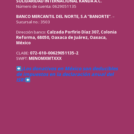
SOLIDARIDAD INTERNACIONAL KANDA A.C.
Número de cuenta: 0629051135
BANCO MERCANTIL DEL NORTE, S.A “BANORTE”
. –
Sucursal no.: 3503
Dirección banco:
Calzada Porfirio Díaz 307, Colonia
Reforma, 68050, Oaxaca de Juárez, Oaxaca,
México
CLABE:
072-610-00629051135-2
SWIFT:
MENOMXMTXXX
¡Los donativos en México son deducibles
de impuestos en la declaración anual del
ISR!