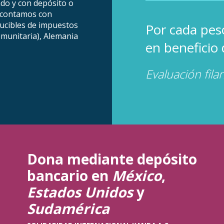
ndo y con depósito o
, contamos con
ducibles de impuestos
Por cada pe
omunitaria), Alemania
en beneficio
Evaluación fila
Dona mediante depósito
bancario
en
México
,
Estados Unidos
y
Sudamérica