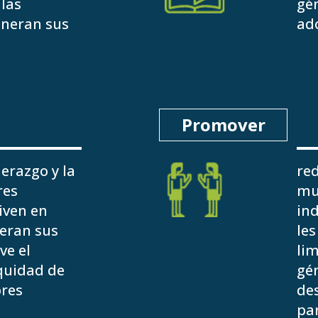
las
gén
lneran sus
ado
Promover
derazgo y la
red
res
mu
iven en
ind
eran sus
les
ve el
lim
quidad de
gé
res
des
pa