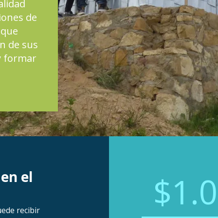
alidad
iones de
 que
n de sus
y formar
en el
$1.
ede recibir