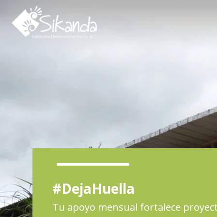
Inicio
Quiénes somos
Proyectos
Noticias
Biblioteca SIKA
Contacto
#DejaHuella
Tu apoyo mensual fortalece proyec