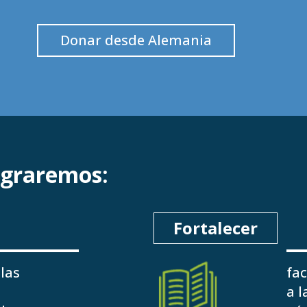
Donar desde Alemania
ograremos:
Fortalecer
 las
fac
a l