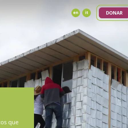
en
it
DONAR
NDA
tos que