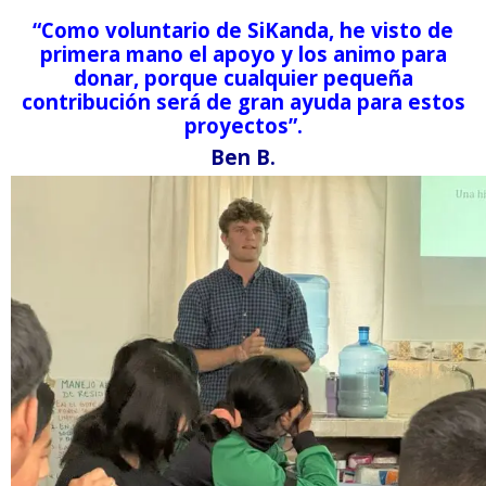
“Como voluntario de SiKanda, he visto de
primera mano el apoyo y los animo para
donar, porque cualquier pequeña
contribución será de gran ayuda para estos
proyectos”.
Ben B.