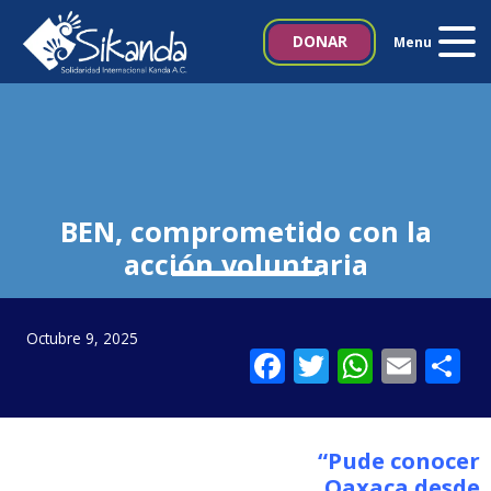
Inicio
DONAR
Menu
Quiénes somos
Proyectos
Noticias
BEN, comprometido con la
acción voluntaria
Biblioteca SIKANDA
Contacto
Octubre 9, 2025
Facebook
Twitter
Whats
Emai
C
Italia 5×1000
“Pude conocer
Oaxaca desde