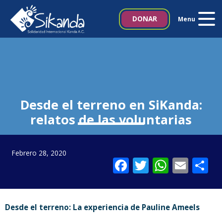
Inicio
DONAR
Menu
Quiénes somos
Proyectos
Noticias
Desde el terreno en SiKanda:
relatos de las voluntarias
Biblioteca SIKANDA
Contacto
Febrero 28, 2020
Facebook
Twitter
Whats
Emai
C
Italia 5×1000
Desde el terreno: La experiencia de Pauline Ameels