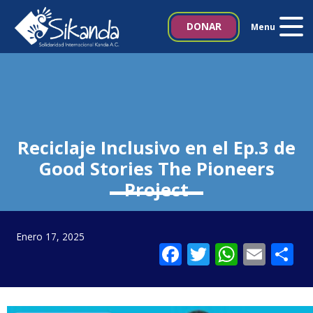
Inicio
DONAR
Menu
Quiénes somos
Proyectos
Noticias
Reciclaje Inclusivo en el Ep.3 de
Good Stories The Pioneers
Biblioteca SIKANDA
Project
Contacto
Enero 17, 2025
Facebook
Twitter
Whats
Emai
C
Italia 5×1000