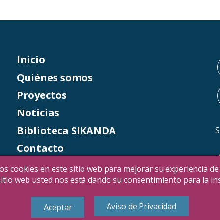
Inicio
Quiénes somos
Proyectos
Noticias
Biblioteca SIKANDA
S
Contacto
Italia 5×1000
os cookies en este sitio web para mejorar su experiencia de
e sitio web usted nos está dando su consentimiento para la i
Aviso de Privacidad
Aceptar
ht 2021 © SIKANDA –
Aviso de Privacidad
–
Código de Ética
–