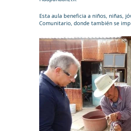
Italia 5×1000
Esta aula beneficia a niños, niñas, 
Comunitario, donde también se impar