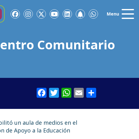
Menu
 Centro Comunitario
Facebook
Twitter
WhatsApp
Email
Comparti
ilitó un aula de medios en el
ón de Apoyo a la Educación