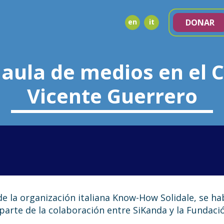
en
it
DONAR
 aula de medios en el
Vicente Guerrero
NDA
e la organización italiana Know-How Solidale, se hab
 parte de la colaboración entre SiKanda y la Fundaci