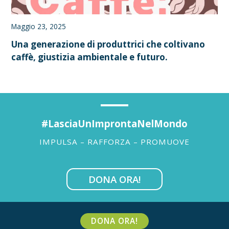
Maggio 23, 2025
Una generazione di produttrici che coltivano
caffè, giustizia ambientale e futuro.
#LasciaUnImprontaNelMondo
IMPULSA – RAFFORZA – PROMUOVE
DONA ORA!
DONA ORA!