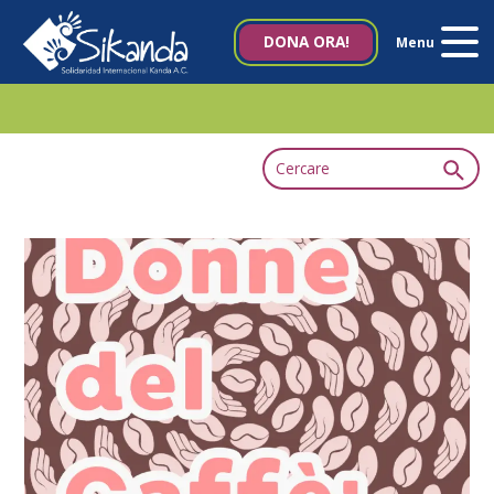
Chi Siamo
DONA ORA!
Menu
Progetti
Notizie
Pubblicazioni
Contattaci
Italia 5×1000
es
en