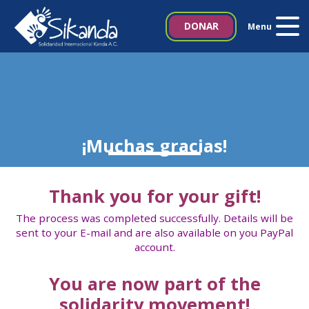
Inicio
DONAR
Menu
Quiénes somos
Proyectos
Noticias
¡Muchas gracias!
Biblioteca SIKANDA
Thank you for your gift!
Contacto
The process was completed successfully. Details will be
sent to your E-mail and are also available on you PayPal
account.
Italia 5×1000
You are now part of the
solidarity movement!