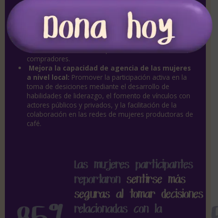
adopción de prácticas agroecológicas sostenibles,
para preservar los recursos naturales y mejorar la
calidad del café.
Promover el comercio justo:
Facilitando el acceso
a a mercados más rentables y establececiendo
relaciones comerciales equitativas con los
compradores.
Mejora la capacidad de agencia de las mujeres
a nivel local:
Promover la participación activa en la
toma de desiciones mediante el desarrollo de
habilidades de liderazgo, el fomento de vínculos con
actores públicos y privados, y la facilitación de la
colaboración en las redes de mujeres productoras de
café.