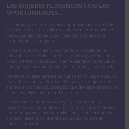
LAS MUJERES FLORENCEN CON LAS
OPORTUNIDADES...
…sin embargo, el acceso a esas oportunidades es limitado.
Esta situación es
más critica cuando viven en comunidades
desfavorecidas, donde la desigualdad de género está
Cuand
profundamente arraigada. .
porqu
En Oaxaca, el crecimiento de una mujer en materia de
misma
educación, autonomía económica y liderazgo comunitario,
a
poder
tiene un efecto multiplicador que trasciende lo individual, ya
ellas
que repercute profundamente en su familia y su comunidad.
alred
Desde las mujeres cafetaleras que siembran esperanza, las
Multi
recicladoras que transforman el futuro y las mujeres que
semi
ahorran en solidaridad, cada paso que dan abre caminos de
bienestar y dignidad para todas y todos.
Esta es una invitación para apoyar y acompañar su
desarrollo. Contigo podemos multiplicar el impacto de cada
donación, garantizando la continuidad y la sostenibilidad del
proyecto, al tiempo que incluimos a más mujeres en
nuestros proyectos.