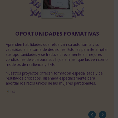
OPORTUNIDADES FORMATIVAS
Aprenden habilidades que refuerzan su autonomía y su
Propi
N
capacidad en la toma de decisiones. Esto les permite ampliar
voz, 
sus oportunidades y se traduce directamente en mejores
su co
as,
condiciones de vida para sus hijos e hijas, que las ven como
trans
modelos de resiliencia y éxito.
digni
Nuestros proyectos ofrecen formación especializada y de
Sus l
resultados probados, diseñada específicamente para
autoe
abordar los retos únicos de las mujeres participantes.
parej
1/4
2/