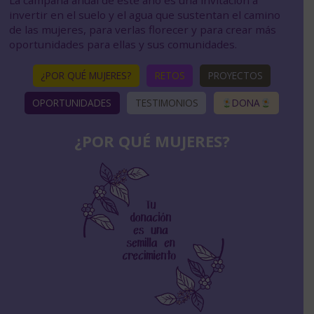
invertir en el suelo y el agua que sustentan el camino
en
it
de las mujeres, para verlas florecer y para crear más
oportunidades para ellas y sus comunidades.
¿POR QUÉ MUJERES?
RETOS
PROYECTOS
OPORTUNIDADES
TESTIMONIOS
DONA
¿POR QUÉ MUJERES?