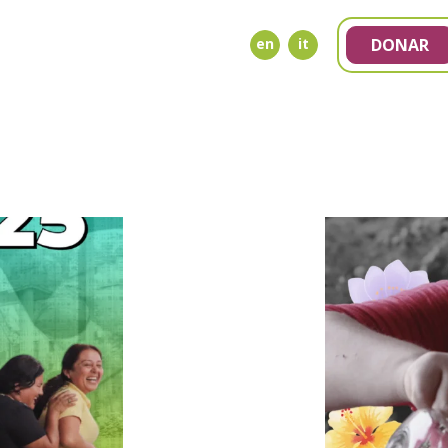
en
it
DONAR
NDA