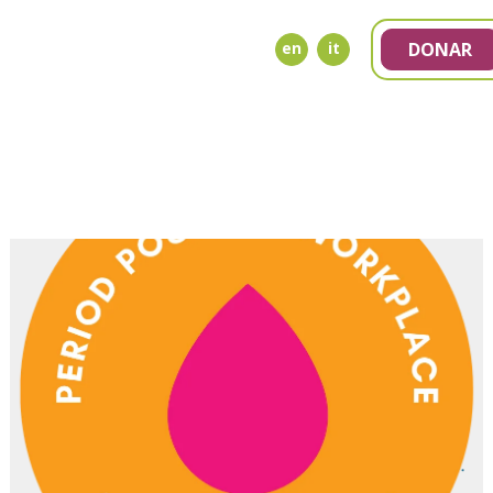
en
it
DONAR
NDA