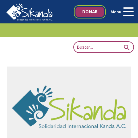
Inicio
DONAR
Menu
Quiénes somos
Proyectos
Noticias
Biblioteca SIKANDA
Contacto
Italia 5×1000