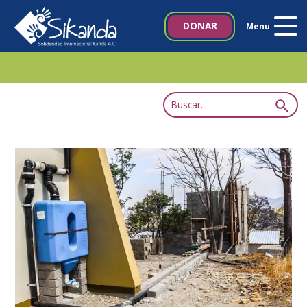
Inicio
DONAR
Menu
Quiénes somos
Proyectos
Noticias
Biblioteca SIKANDA
Contacto
Italia 5×1000