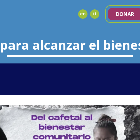
en
it
DONAR
para alcanzar el bien
NDA