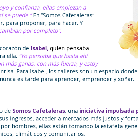
yo y confianza, ellas empiezan a
í se puede.”
En “Somos Cafetaleras”
r, para proponer, para hacer. Y
cambian por completo”.
 corazón de
Isabel,
quien pensaba
a ella.
“Yo pensaba que hasta ahí
on más ganas, con más fuerza, y estoy
isa. Para Isabel, los talleres son un espacio dond
e nunca es tarde para aprender, emprender y soñar.
to de
Somos Cafetaleras
, una
iniciativa impulsada 
sus ingresos, acceder a mercados más justos y fort
or hombres, ellas están tomando la estafeta genera
icos, climáticos y comunitarios.