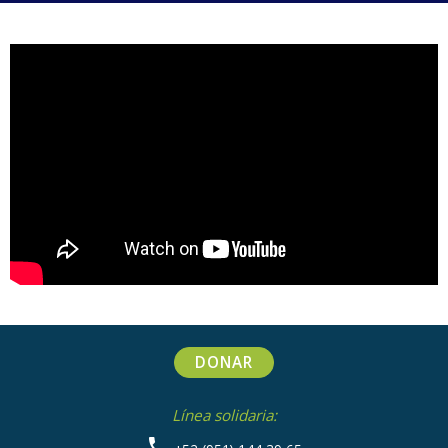
en
it
DONAR
Línea solidaria: