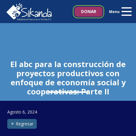
Inicio
DONAR
Menu
Quiénes somos
Proyectos
Noticias
El abc para la construcción de
proyectos productivos con
Biblioteca SIKANDA
enfoque de economía social y
cooperativas: Parte II
Contacto
Italia 5×1000
Agosto 6, 2024
Regresar