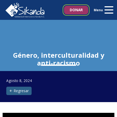
Inicio
DONAR
Menu
Quiénes somos
Proyectos
Noticias
Género, interculturalidad y
anti-racismo
Biblioteca SIKANDA
Contacto
Agosto 8, 2024
Regresar
Italia 5×1000