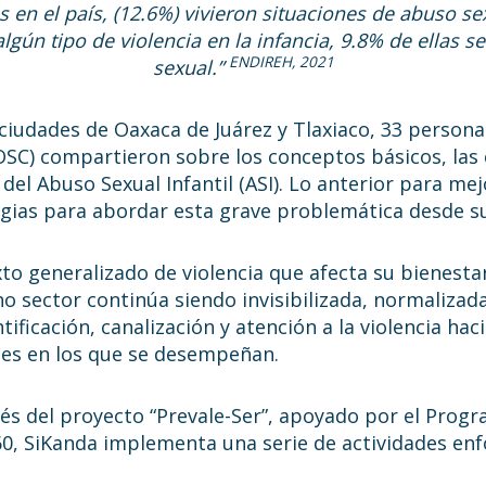
 en el país, (12.6%) vivieron situaciones de abuso s
gún tipo de violencia en la infancia, 9.8% de ellas se
ENDIREH, 2
021
sexual.”
 ciudades de Oaxaca de Juárez y Tlaxiaco, 33 person
OSC) compartieron sobre los conceptos básicos, las ca
 del Abuso Sexual Infantil (ASI). Lo anterior para me
egias para abordar esta grave problemática desde s
o generalizado de violencia que afecta su bienestar
cho sector continúa siendo invisibilizada, normaliza
tificación, canalización y atención a la violencia ha
ales en los que se desempeñan.
vés del proyecto “Prevale-Ser”, apoyado por el Progra
60, SiKanda implementa una serie de actividades enf