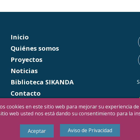
Inicio
Quiénes somos
Proyectos
Noticias
Biblioteca SIKANDA
S
Contacto
Italia 5×1000
os cookies en este sitio web para mejorar su experiencia de
e sitio web usted nos está dando su consentimiento para la i
Aviso de Privacidad
Aceptar
ht 2021 © SIKANDA –
Aviso de Privacidad
–
Código de Ética
–