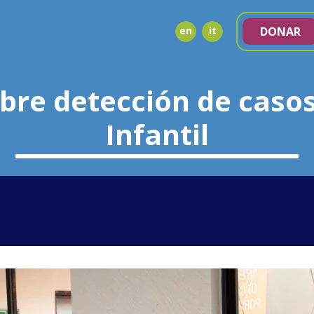
en
it
DONAR
bre detección de casos
Infantil
NDA