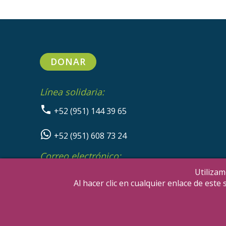
DONAR
Línea solidaria:
+52 (951) 144 39 65
+52 (951) 608 73 24
Correo electrónico:
info@sikanda.org
Utilizam
Al hacer clic en cualquier enlace de est
Copyrig