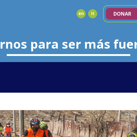
en
it
DONAR
irnos para ser más fuer
NDA