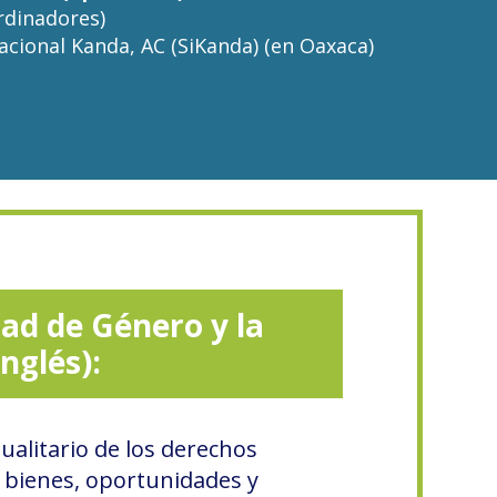
rdinadores)
acional Kanda, AC (SiKanda) (en Oaxaca)
dad de Género y la
inglés):
gualitario de los derechos
bienes, oportunidades y