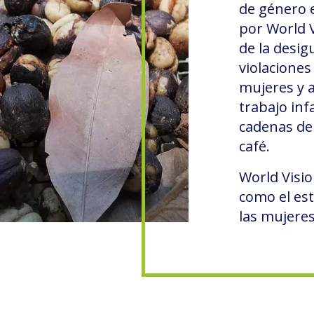
de género e
por World V
de la desig
violaciones
mujeres y a
trabajo infa
cadenas de
café.
World Visio
como el es
las mujeres