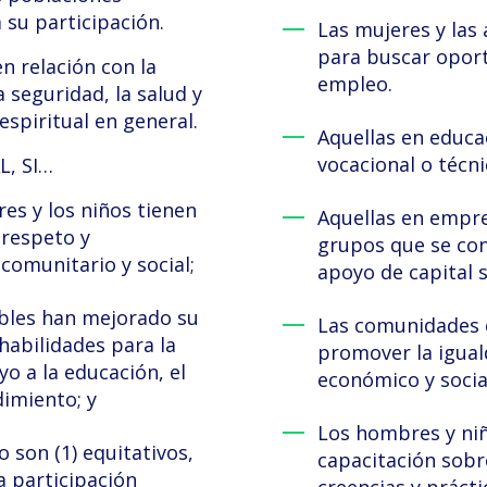
 su participación.
Las mujeres y las
para buscar opor
n relación con la
empleo.
a seguridad, la salud y
 espiritual en general.
Aquellas en educa
vocacional o técni
L, SI…
es y los niños tienen
Aquellas en empr
 respeto y
grupos que se co
, comunitario y social;
apoyo de capital s
bles han mejorado su
Las comunidades e
habilidades para la
promover la igua
yo a la educación, el
económico y social
imiento; y
Los hombres y ni
 son (1) equitativos,
capacitación sobr
la participación