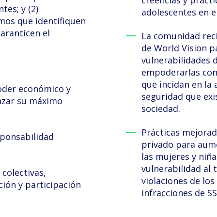
creencias y prácti
tes; y (2)
adolescentes en el
mos que identifiquen
garanticen el
La comunidad reci
de World Vision p
vulnerabilidades d
empoderarlas con 
que incidan en la
poder económico y
seguridad que exi
anzar su máximo
sociedad.
Prácticas mejorad
sponsabilidad
privado para aum
las mujeres y niña
vulnerabilidad al 
colectivas,
violaciones de los
cción y participación
infracciones de SS