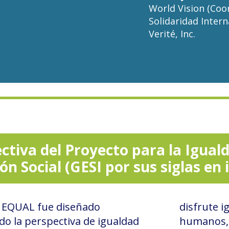
World Vision (Coo
Solidaridad Intern
Verité, Inc.
ctiva del Proyecto para la Igual
ón Social (GESI por sus siglas en 
o EQUAL fue diseñado
disfrute i
o la perspectiva de igualdad
humanos, 