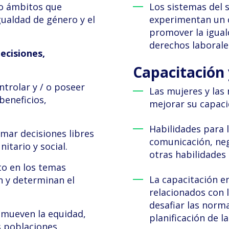
co ámbitos que
Los sistemas del s
ualdad de género y el
experimentan un 
promover la igual
derechos laborale
ecisiones,
Capacitación
ntrolar y / o poseer
Las mujeres y las 
beneficios,
mejorar su capaci
Habilidades para 
mar decisiones libres
comunicación, neg
nitario y social.
otras habilidades
to en los temas
La capacitación e
n y determinan el
relacionados con 
desafiar las norm
omueven la equidad,
planificación de l
s poblaciones