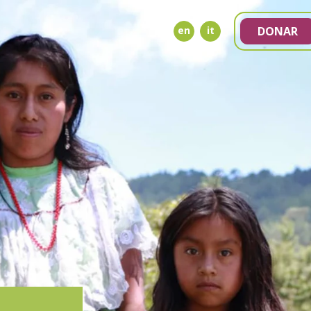
en
it
DONAR
NDA