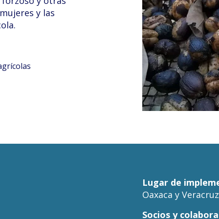
o forzoso y otras
 mujeres y las
ola.
agrícolas
Lugar de impleme
Oaxaca y Veracruz
Socios y colabora