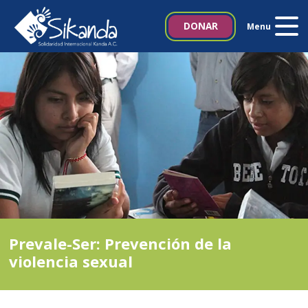
Inicio
DONAR
Menu
Quiénes somos
Proyectos
Noticias
Biblioteca SIKANDA
Contacto
Prevale-Ser: Prevención de la
Italia 5×1000
violencia sexual