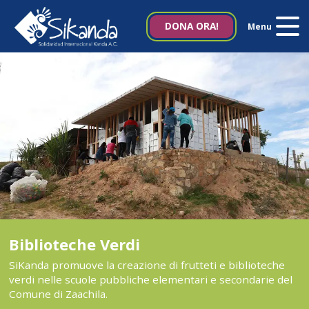
Chi Siamo
DONA ORA!
Menu
Progetti
Notizie
Pubblicazioni
Contattaci
Italia 5×1000
Biblioteche Verdi
SiKanda promuove la creazione di frutteti e biblioteche
verdi nelle scuole pubbliche elementari e secondarie del
es
en
Comune di Zaachila.