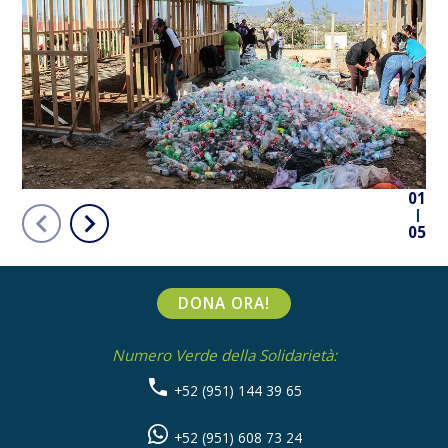
01
05
DONA ORA!
Numero Verde della Solidarietà:
+52 (951) 144 39 65
+52 (951) 608 73 24